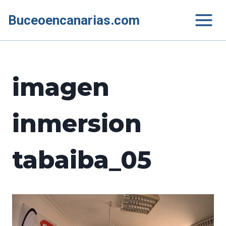
Saltar
Buceoencanarias.com
al
contenido
imagen
inmersion
tabaiba_05