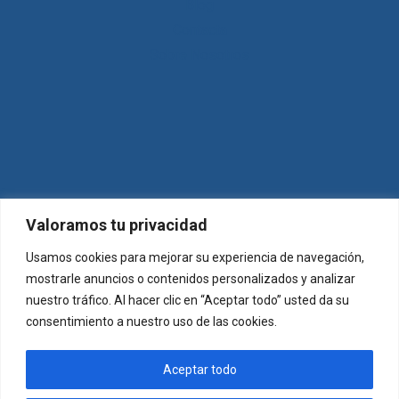
Blog
Contacta
Sobre Nosotros
Aviso Legal
Valoramos tu privacidad
Política de Cookies
Usamos cookies para mejorar su experiencia de navegación,
Política de Privacidad
mostrarle anuncios o contenidos personalizados y analizar
nuestro tráfico. Al hacer clic en “Aceptar todo” usted da su
consentimiento a nuestro uso de las cookies.
Aceptar todo